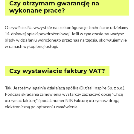
Czy otrzymam gwarancję na
wykonane prace?
Oczywiście. Na wszystkie nasze konfiguracje techniczne udzielamy
14-dniowej opieki powdrożeniowej. Jeśli w tym czasie zauważysz
błędy w działaniu wdrożonego przez nas narzędzia, skorygujemy je
w ramach wykupionej usługi.
Czy wystawiacie faktury VAT?
Tak. Jesteśmy legalnie działającą spółką (Digital Inspire Sp. z o.o.).
Podczas składania zamówienia wystarczy zaznaczyć opcję "Chcę
otrzymać fakturę" i podać numer NIP. Fakturę otrzymasz drogą
elektroniczną po opłaceniu zamówienia.