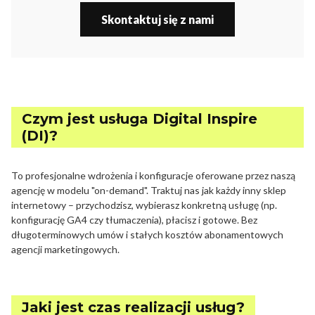
Skontaktuj się z nami
Czym jest usługa Digital Inspire
(DI)?
To profesjonalne wdrożenia i konfiguracje oferowane przez naszą
agencję w modelu "on-demand". Traktuj nas jak każdy inny sklep
internetowy – przychodzisz, wybierasz konkretną usługę (np.
konfigurację GA4 czy tłumaczenia), płacisz i gotowe. Bez
długoterminowych umów i stałych kosztów abonamentowych
agencji marketingowych.
Jaki jest czas realizacji usług?