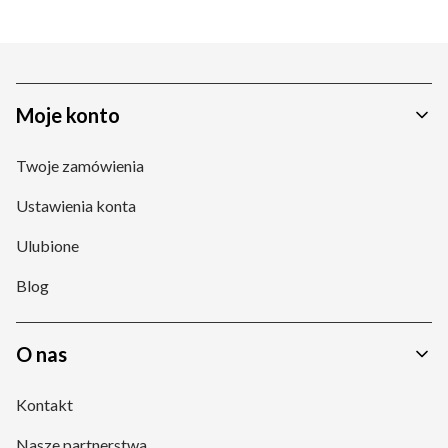
Linki w stopce
Moje konto
Twoje zamówienia
Ustawienia konta
Ulubione
Blog
O nas
Kontakt
Nasze partnerstwa