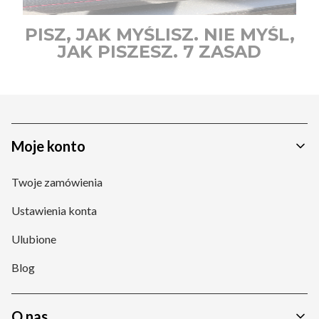
PISZ, JAK MYŚLISZ. NIE MYŚL,
JAK PISZESZ. 7 ZASAD
PROMPTOWANIA AI W 2026.
Linki w stopce
Moje konto
Twoje zamówienia
Ustawienia konta
Ulubione
Blog
O nas