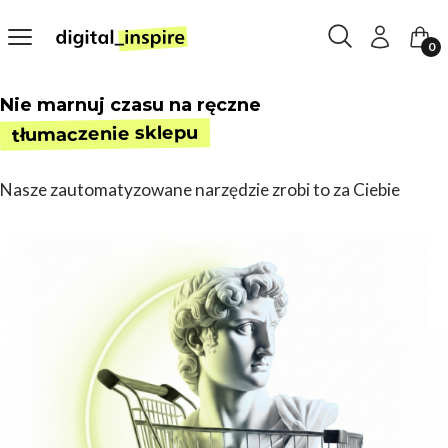
Otwórz wyszukiw
Szukaj
Menu
Zaloguj się
Kosz
Nie marnuj czasu na ręczne
tłumaczenie sklepu
Nasze zautomatyzowane narzędzie zrobi to za Ciebie