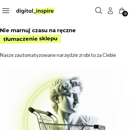
Otwórz wyszukiw
Szukaj
Menu
Zaloguj się
Kosz
Nie marnuj czasu na ręczne
tłumaczenie sklepu
Nasze zautomatyzowane narzędzie zrobi to za Ciebie