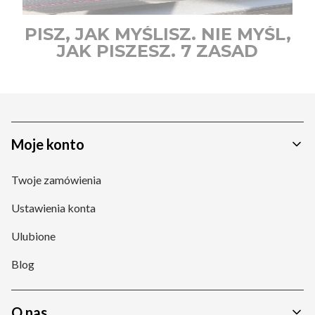
PISZ, JAK MYŚLISZ. NIE MYŚL,
JAK PISZESZ. 7 ZASAD
PROMPTOWANIA AI W 2026.
Linki w stopce
Moje konto
Twoje zamówienia
Ustawienia konta
Ulubione
Blog
O nas