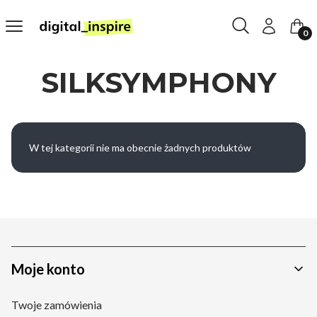
Otwórz wyszukiw
Szukaj
Menu
Zaloguj się
Kosz
SILKSYMPHONY
Lista produktów
W tej kategorii nie ma obecnie żadnych produktów
Linki w stopce
Moje konto
Twoje zamówienia